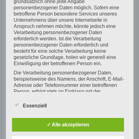
Uncategorized
grundsätzlich ohne jede Angabe
personenbezogener Daten möglich. Sofern eine
betroffene Person besondere Services unseres
Unternehmens über unsere Internetseite in
Anspruch nehmen möchte, könnte jedoch eine
Verarbeitung personenbezogener Daten
erforderlich werden. Ist die Verarbeitung
personenbezogener Daten erforderlich und
besteht für eine solche Verarbeitung keine
gesetzliche Grundlage, holen wir generell eine
Einwilligung der betroffenen Person ein.
Die Verarbeitung personenbezogener Daten,
beispielsweise des Namens, der Anschrift, E-Mail-
Uncategorized
Adresse oder Telefonnummer einer betroffenen
Person, erfolgt stets im Einklang mit der
Datenschutz-Grundverordnung und in
Übereinstimmung mit den für uns geltenden
Kreismeisterschaft Fußball
Essenziell
landesspezifischen Datenschutzbestimmungen.
ANDREA HEINEKE
JUNI 23, 2026
0
Mittels dieser Datenschutzerklärung möchte unser
Grundschulturnier Junioren Kleinfeld am 23.06.2026
Unternehmen die Öffentlichkeit über Art, Umfang
✓ Alle akzeptieren
und Zweck der von uns erhobenen, genutzten und
Wir, die Jungen der...
verarbeiteten personenbezogenen Daten