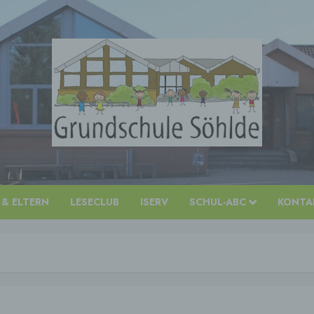
 & ELTERN
LESECLUB
ISERV
SCHUL-ABC
KONTAK