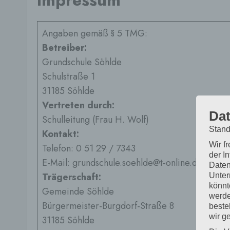
Impressum
Angaben gemäß § 5 TMG:
Betreiber:
Grundschule Söhlde
Schulstraße 1
31185 Söhlde
Vertreten durch:
Dat
Schulleitung (Frau H. Wolf)
Stand
Kontakt:
Wir f
Telefon: 0 51 29 / 7343
der I
E-Mail: grundschule.soehlde@t-online.de
Daten
Trägerschaft:
Unter
könnt
Gemeinde Söhlde
werde
Bürgermeister-Burgdorf-Straße 8
beste
wir g
31185 Söhlde