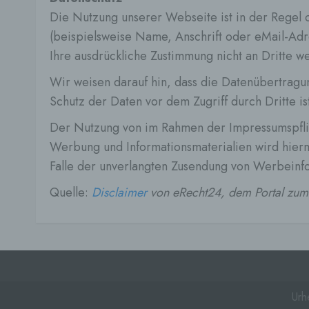
Veran
Die Nutzung unserer Webseite ist in der Rege
c) V
(beispielsweise Name, Anschrift oder eMail-Adre
Verar
Ihre ausdrückliche Zustimmung nicht an Dritte 
ausge
mit p
Wir weisen darauf hin, dass die Datenübertragun
Organ
Verän
Schutz der Daten vor dem Zugriff durch Dritte is
Offen
Berei
Der Nutzung von im Rahmen der Impressumspflich
Lösch
Werbung und Informationsmaterialien wird hiermi
d) E
Falle der unverlangten Zusendung von Werbeinf
Einsc
Quelle:
Disclaimer
von eRecht24, dem Portal zum 
perso
einzu
e) Pr
Profi
Daten
werde
Perso
Urh
Arbei