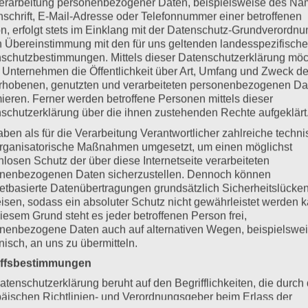
erarbeitung personenbezogener Daten, beispielsweise des Na
nschrift, E-Mail-Adresse oder Telefonnummer einer betroffenen
n, erfolgt stets im Einklang mit der Datenschutz-Grundverordnu
n Übereinstimmung mit den für uns geltenden landesspezifisch
schutzbestimmungen. Mittels dieser Datenschutzerklärung mö
 Unternehmen die Öffentlichkeit über Art, Umfang und Zweck de
rhobenen, genutzten und verarbeiteten personenbezogenen Da
mieren. Ferner werden betroffene Personen mittels dieser
chhochschule
von eRecht24.
schutzerklärung über die ihnen zustehenden Rechte aufgeklärt
aben als für die Verarbeitung Verantwortlicher zahlreiche techn
rganisatorische Maßnahmen umgesetzt, um einen möglichst
nlosen Schutz der über diese Internetseite verarbeiteten
nenbezogenen Daten sicherzustellen. Dennoch können
netbasierte Datenübertragungen grundsätzlich Sicherheitslücke
isen, sodass ein absoluter Schutz nicht gewährleistet werden k
gfalt erstellt. Für die Richtigkeit, Vollständigkeit und Akt
iesem Grund steht es jeder betroffenen Person frei,
ir gemäß § 7 Abs.1 TMG für eigene Inhalte auf diesen Se
nenbezogene Daten auch auf alternativen Wegen, beispielswe
onisch, an uns zu übermitteln.
ls Diensteanbieter jedoch nicht verpflichtet, übermittelt
iffsbestimmungen
e auf eine rechtswidrige Tätigkeit hinweisen. Verpflich
 Gesetzen bleiben hiervon unberührt. Eine diesbezüglich
atenschutzerklärung beruht auf den Begrifflichkeiten, die durch
äischen Richtlinien- und Verordnungsgeber beim Erlass der
lich. Bei Bekanntwerden von entsprechenden Rechtsverlet