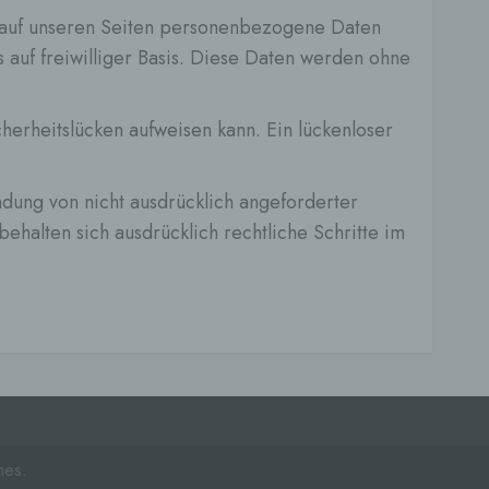
 auf unseren Seiten personenbezogene Daten
 auf freiwilliger Basis. Diese Daten werden ohne
hang
herheitslücken aufweisen kann. Ein lückenloser
der
g, das
dung von nicht ausdrücklich angeforderter
halten sich ausdrücklich rechtliche Schritte im
gener
wendet
che
mes.
eben,