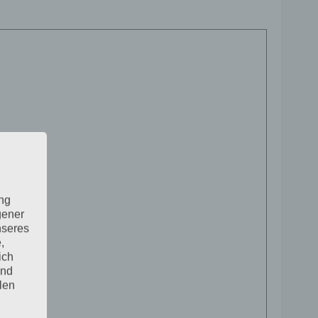
ung
gener
nseres
,
ich
und
len