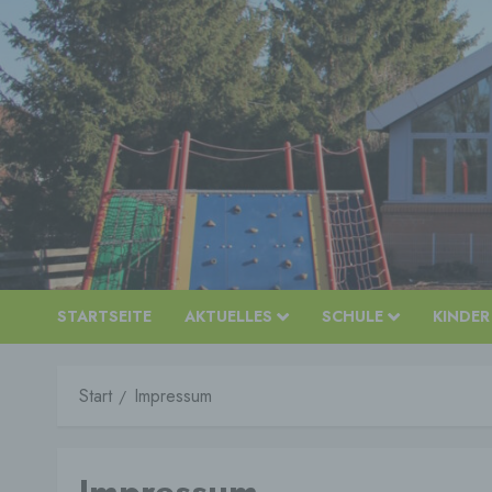
Zum
Inhalt
springen
STARTSEITE
AKTUELLES
SCHULE
KINDER
Start
Impressum