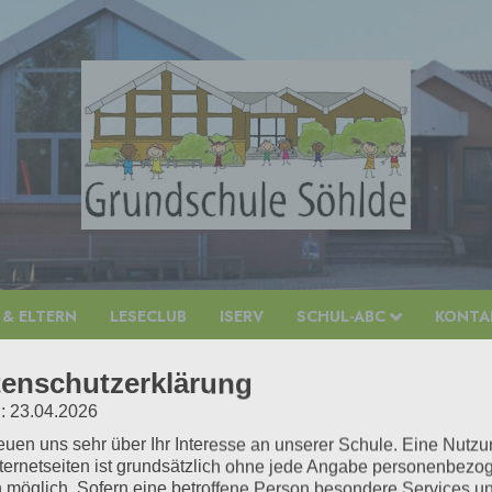
 & ELTERN
LESECLUB
ISERV
SCHUL-ABC
KONTAK
enschutzerklärung
: 23.04.2026
reuen uns sehr über Ihr Interesse an unserer Schule. Eine Nutz
nternetseiten ist grundsätzlich ohne jede Angabe personenbezo
 möglich. Sofern eine betroffene Person besondere Services u