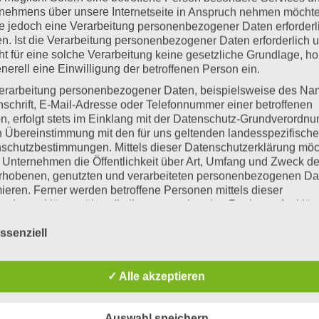
nehmens über unsere Internetseite in Anspruch nehmen möchte
e jedoch eine Verarbeitung personenbezogener Daten erforderl
den Lernblöcken. Wir haben nach der ersten Stunde eine 
n. Ist die Verarbeitung personenbezogener Daten erforderlich 
ht für eine solche Verarbeitung keine gesetzliche Grundlage, ho
lhof. Bei Regen bleiben wir in den Klassen.
enerell eine Einwilligung der betroffenen Person ein.
kasten, Bolzplatz und Hügelwiese gerne „Geschichten“ au
erarbeitung personenbezogener Daten, beispielsweise des Na
nschrift, E-Mail-Adresse oder Telefonnummer einer betroffenen
 mögen, einen schuleigenen Planer, der die Woche vorstr
n, erfolgt stets im Einklang mit der Datenschutz-Grundverordnu
 Sie bitte, wenn Sie daran nicht teilnehmen möchten.
n Übereinstimmung mit den für uns geltenden landesspezifisch
schutzbestimmungen. Mittels dieser Datenschutzerklärung mö
g, Playmobil, Lego sowie Holzbausteine nehmen wir gerne
 Unternehmen die Öffentlichkeit über Art, Umfang und Zweck de
rhobenen, genutzten und verarbeiteten personenbezogenen Da
Ausweis für die Spielzeugausleihe. Dafür bezahlen Sie m
mieren. Ferner werden betroffene Personen mittels dieser
se geliehen werden. Wenn der Ausweis verloren geht, wir
schutzerklärung über die ihnen zustehenden Rechte aufgeklärt
ir Sie zum Ersatz auf.
aben als für die Verarbeitung Verantwortlicher zahlreiche techn
ssenziell
rganisatorische Maßnahmen umgesetzt, um einen möglichst
lternbriefe und wichtige Informationen. Schauen Sie bitte 
nlosen Schutz der über diese Internetseite verarbeiteten
nenbezogenen Daten sicherzustellen. Dennoch können
tehen für Sie die Parkplätze an den Sportanlagen zur Ver
✓ Alle akzeptieren
netbasierte Datenübertragungen grundsätzlich Sicherheitslücke
zufahrten! Wir wollen für alle Kinder einen sicheren Sch
isen, sodass ein absoluter Schutz nicht gewährleistet werden k
iesem Grund steht es jeder betroffenen Person frei,
verhalten. Auch das Herauslassen der Kinder am Fußweg a
Auswahl speichern