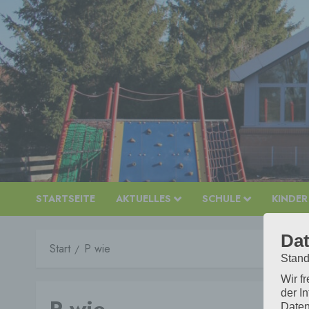
Zum
Inhalt
springen
STARTSEITE
AKTUELLES
SCHULE
KINDER
Dat
Start
P wie
Stand
Wir f
der I
Daten