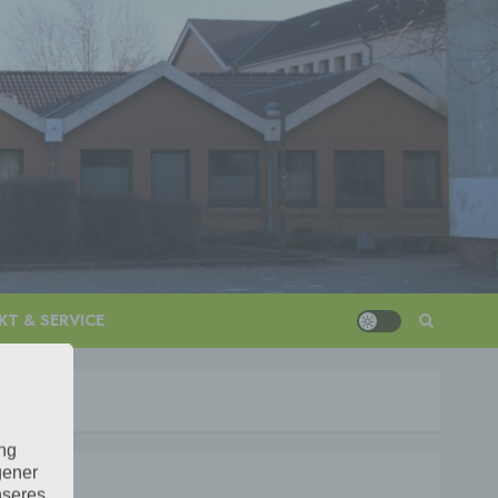
T & SERVICE
ung
gener
nseres