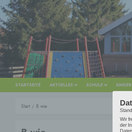
Zum
Inhalt
springen
STARTSEITE
AKTUELLES
SCHULE
KINDER
Dat
Start
B wie
Stand
Wir f
der I
Daten