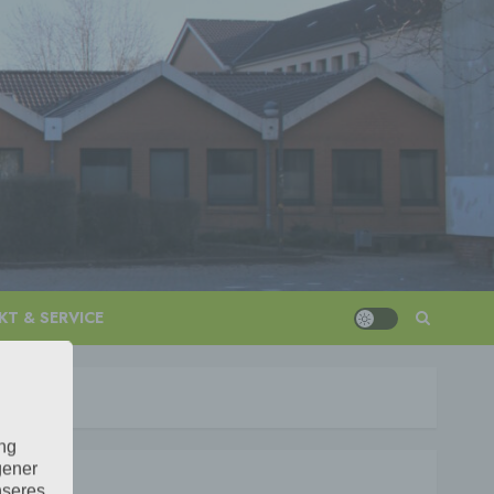
T & SERVICE
ung
gener
nseres