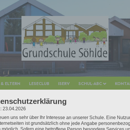
 & ELTERN
LESECLUB
ISERV
SCHUL-ABC
KONTAK
enschutzerklärung
: 23.04.2026
reuen uns sehr über Ihr Interesse an unserer Schule. Eine Nutz
nternetseiten ist grundsätzlich ohne jede Angabe personenbezo
 möglich. Sofern eine betroffene Person besondere Services u