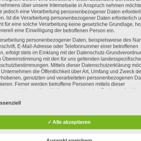
nehmens über unsere Internetseite in Anspruch nehmen möchte
e jedoch eine Verarbeitung personenbezogener Daten erforderl
ilen fahren mit dem Freistellungsverkehr. Den Fahrplan 
n. Ist die Verarbeitung personenbezogener Daten erforderlich 
ht für eine solche Verarbeitung keine gesetzliche Grundlage, ho
e Busfahrregeln im Verkehrsunterricht. Wir nehmen auch an 
enerell eine Einwilligung der betroffenen Person ein.
 einhält! Erleichtern Sie Ihrem Kind den Start, indem Si
erarbeitung personenbezogener Daten, beispielsweise des Na
u Ausschluss vom Schülertransport führen!
nschrift, E-Mail-Adresse oder Telefonnummer einer betroffenen
n, erfolgt stets im Einklang mit der Datenschutz-Grundverordnu
chule wird Ihr Kind in der Schule bis 12.45 Uhr betreut, 
n Übereinstimmung mit den für uns geltenden landesspezifisch
rbindlich für ein Halbjahr. Sollte Ihr Kind einmal nicht zu
schutzbestimmungen. Mittels dieser Datenschutzerklärung mö
 Unternehmen die Öffentlichkeit über Art, Umfang und Zweck de
r Mitteilung!
rhobenen, genutzten und verarbeiteten personenbezogenen Da
mieren. Ferner werden betroffene Personen mittels dieser
einen Tag aus familiären Gründen beurlauben wollen, dann
schutzerklärung über die ihnen zustehenden Rechte aufgeklärt
 wir einen formlosen schriftlichen Antrag.
Eine Genehmig
aben als für die Verarbeitung Verantwortlicher zahlreiche techn
er Härtefall vor. Die Entscheidung darüber trifft die
ssenziell
rganisatorische Maßnahmen umgesetzt, um einen möglichst
nlosen Schutz der über diese Internetseite verarbeiteten
ine Schülerbücherei. Ihr Kind kann dort in zwei Pausen p
nenbezogenen Daten sicherzustellen. Dennoch können
✓ Alle akzeptieren
atz. Unter
https://gssoehlde.librishare.de
findet man unser
netbasierte Datenübertragungen grundsätzlich Sicherheitslücke
isen, sodass ein absoluter Schutz nicht gewährleistet werden k
 es nicht ganz rund – bevor ordentlich Sand im Getriebe i
iesem Grund steht es jeder betroffenen Person frei,
Auswahl speichern