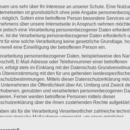
reuen uns sehr über Ihr Interesse an unserer Schule. Eine Nutz
nternetseiten ist grundsätzlich ohne jede Angabe personenbezo
en Sie sicher erreichen! Daher bitten wir Sie dringend, 
 möglich. Sofern eine betroffene Person besondere Services u
elefonisch oder per E-Mail, mitzuteilen.
nehmens über unsere Internetseite in Anspruch nehmen möchte
e jedoch eine Verarbeitung personenbezogener Daten erforderl
uch für den Schulanfang manchmal zu. Wir üben uns in Gedu
n. Ist die Verarbeitung personenbezogener Daten erforderlich 
ht für eine solche Verarbeitung keine gesetzliche Grundlage, ho
. Dürfen wir Sie auch darum bitten? Bei Fragen wenden Sie
enerell eine Einwilligung der betroffenen Person ein.
en Pausen und morgens ab 7.45 Uhr ist eine Aufsicht drauße
erarbeitung personenbezogener Daten, beispielsweise des Na
nschrift, E-Mail-Adresse oder Telefonnummer einer betroffenen
n, erfolgt stets im Einklang mit der Datenschutz-Grundverordnu
uf ungestörtes Lernen. Dazu gehört vor allem ein gutes Ar
n Übereinstimmung mit den für uns geltenden landesspezifisch
schutzbestimmungen. Mittels dieser Datenschutzerklärung mö
aher fördern wir das in den Klassen besonders durch vers
 Unternehmen die Öffentlichkeit über Art, Umfang und Zweck de
 Mitarbeit, Ziel- und Ergebnisorientierung, die Kooperation
rhobenen, genutzten und verarbeiteten personenbezogenen Da
mieren. Ferner werden betroffene Personen mittels dieser
ehört auch dazu, dass das Bearbeiten von Aufgaben nicht g
schutzerklärung über die ihnen zustehenden Rechte aufgeklärt
 bekommen Sie auf Elternsprechtagen, über Rückmeldebög
aben als für die Verarbeitung Verantwortlicher zahlreiche techn
formiert Sie über die Bereiche, die damit gemeint sind so
rganisatorische Maßnahmen umgesetzt, um einen möglichst
sern. à lesen Sie dazu weiter unter S – Soziale Oase und 
nlosen Schutz der über diese Internetseite verarbeiteten
nenbezogenen Daten sicherzustellen. Dennoch können