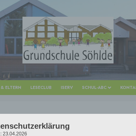
 & ELTERN
LESECLUB
ISERV
SCHUL-ABC
KONTAK
enschutzerklärung
: 23.04.2026