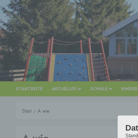
Zum
Inhalt
springen
STARTSEITE
AKTUELLES
SCHULE
KINDER
Start
A wie
Dat
Stand